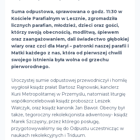
Suma odpustowa, sprawowana o godz. 11:30 w
Kościele Parafialnym w Lesznie, zgromadziła
licznych parafian, młodzież, dzieci oraz gości,
którzy swoją obecnością, modlitwą, śpiewem
oraz zaangażowaniem, dali świadectwo głębokiej
wiary oraz czci dla Maryi – patronki naszej parafii i
Matki każdego z nas, która od pierwszej chwili
swojego istnienia była wolna od grzechu
pierworodnego.
Uroczystej sumie odpustowej przewodniczył i homilę
wygłosił ksiądz prałat Bartosz Rajnowski, kanclerz
Kurii Metropolitarnej w Przemyślu, natomiast liturgię
współkoncelebowali ksiądz proboszcz Leszek
Wałczyk, oraz ksiądz kanonik Jan Bawoł. Obecny był
także, tegoroczny rekolekcjonista adwentowy- ksiądz
Marek Szczęsny, przez którego posługę,
przygotowywaliśmy się do Odpustu uczestnicząc w
naukach rekolekcyjnych i Triduum.