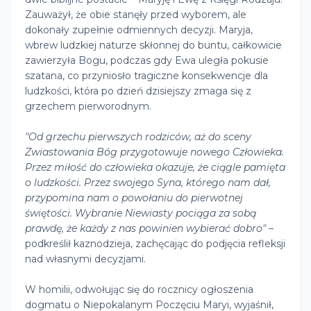
Zauważył, że obie stanęły przed wyborem, ale
dokonały zupełnie odmiennych decyzji. Maryja,
wbrew ludzkiej naturze skłonnej do buntu, całkowicie
zawierzyła Bogu, podczas gdy Ewa uległa pokusie
szatana, co przyniosło tragiczne konsekwencje dla
ludzkości, która po dzień dzisiejszy zmaga się z
grzechem pierworodnym.
"Od grzechu pierwszych rodziców, aż do sceny
Zwiastowania Bóg przygotowuje nowego Człowieka.
Przez miłość do człowieka okazuje, że ciągle pamięta
o ludzkości. Przez swojego Syna, którego nam dał,
przypomina nam o powołaniu do pierwotnej
świętości. Wybranie Niewiasty pociąga za sobą
prawdę, że każdy z nas powinien wybierać dobro"
–
podkreślił kaznodzieja, zachęcając do podjęcia refleksji
nad własnymi decyzjami.
W homilii, odwołując się do rocznicy ogłoszenia
dogmatu o Niepokalanym Poczęciu Maryi, wyjaśnił,