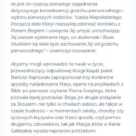
że jest on częścią szerszego zagadnienia
dotyczącego konsekwencji grzechu pierworodnego i
wyboru pierwszych rodziców.
"Łaska Niepokalanego
Poczęcia dała Maryi niezwykłą zdolność kontaktu z
Panem Bogiem i uświęciła Jej umysł, umożliwiając
Jej zawsze wybieranie tego, co doskonałe i Boże.
Skutkiem tej łaski było zachowanie Jej od grzechu
pierworodnego"
– zwieńczył rozważanie.
Abyśmy mogli wprowadzić te nauki w życie,
przewodniczący odpustowej liturgii ksiądz prałat
Bartosz Rajnowski zaproponował trzy konkretne
sposoby naśladowania Maryi, oparte na przykładach z
Biblii: po pierwsze czytanie Pisma Świętego, które
pozwala lepiej poznawać Boga, po drugie podążanie
za Jezusem, nie tylko w chwilach radości, ale także w
czasie trudności – w momentach żałoby, choroby czy
życiowych kryzysów oraz trzeci sposób, czyli pomoc
drugiemu człowiekowi, tak jak Maryja, która w Kanie
Galilejskiej wyszła naprzeciw potrzebom