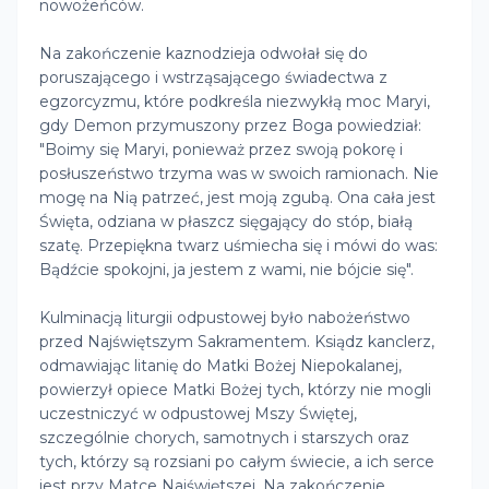
nowożeńców.
Na zakończenie kaznodzieja odwołał się do
poruszającego i wstrząsającego świadectwa z
egzorcyzmu, które podkreśla niezwykłą moc Maryi,
gdy Demon przymuszony przez Boga powiedział:
"Boimy się Maryi, ponieważ przez swoją pokorę i
posłuszeństwo trzyma was w swoich ramionach. Nie
mogę na Nią patrzeć, jest moją zgubą. Ona cała jest
Święta, odziana w płaszcz sięgający do stóp, białą
szatę. Przepiękna twarz uśmiecha się i mówi do was:
Bądźcie spokojni, ja jestem z wami, nie bójcie się".
Kulminacją liturgii odpustowej było nabożeństwo
przed Najświętszym Sakramentem. Ksiądz kanclerz,
odmawiając litanię do Matki Bożej Niepokalanej,
powierzył opiece Matki Bożej tych, którzy nie mogli
uczestniczyć w odpustowej Mszy Świętej,
szczególnie chorych, samotnych i starszych oraz
tych, którzy są rozsiani po całym świecie, a ich serce
jest przy Matce Najświętszej. Na zakończenie,