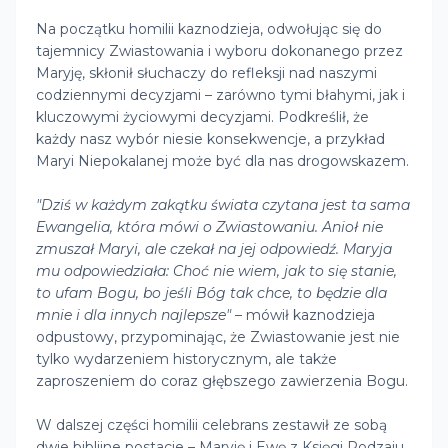
Na początku homilii kaznodzieja, odwołując się do
tajemnicy Zwiastowania i wyboru dokonanego przez
Maryję, skłonił słuchaczy do refleksji nad naszymi
codziennymi decyzjami – zarówno tymi błahymi, jak i
kluczowymi życiowymi decyzjami. Podkreślił, że
każdy nasz wybór niesie konsekwencje, a przykład
Maryi Niepokalanej może być dla nas drogowskazem.
"Dziś w każdym zakątku świata czytana jest ta sama
Ewangelia, która mówi o Zwiastowaniu. Anioł nie
zmuszał Maryi, ale czekał na jej odpowiedź. Maryja
mu odpowiedziała: Choć nie wiem, jak to się stanie,
to ufam Bogu, bo jeśli Bóg tak chce, to będzie dla
mnie i dla innych najlepsze"
– mówił kaznodzieja
odpustowy, przypominając, że Zwiastowanie jest nie
tylko wydarzeniem historycznym, ale także
zaproszeniem do coraz głębszego zawierzenia Bogu.
W dalszej części homilii celebrans zestawił ze sobą
dwie biblijne postacie – Maryję i Ewę z Księgi Rodzaju.