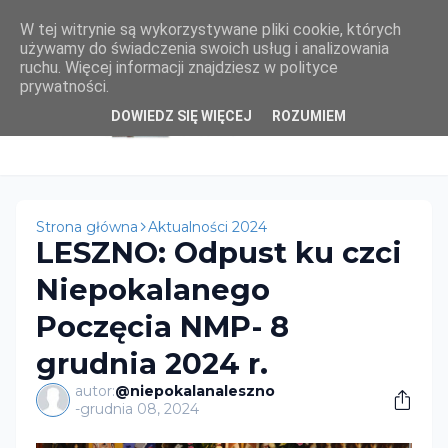
W tej witrynie są wykorzystywane pliki cookie, których
używamy do świadczenia swoich usług i analizowania
ruchu. Więcej informacji znajdziesz w polityce
prywatności.
DOWIEDZ SIĘ WIĘCEJ
ROZUMIEM
Strona główna
Aktualności 2024
LESZNO: Odpust ku czci
Niepokalanego
Poczęcia NMP- 8
grudnia 2024 r.
autor:
@niepokalanaleszno
-
grudnia 08, 2024