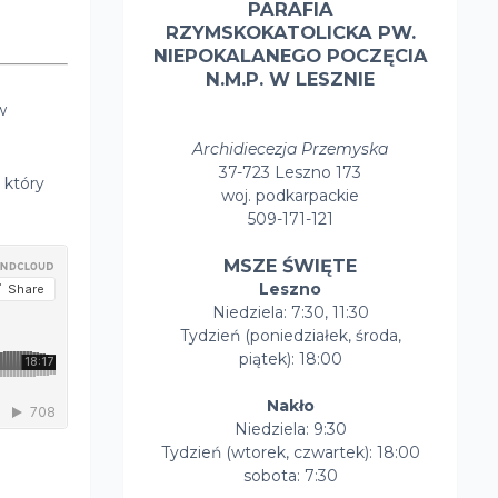
PARAFIA
RZYMSKOKATOLICKA PW.
NIEPOKALANEGO POCZĘCIA
N.M.P. W LESZNIE
w
Archidiecezja Przemyska
37-723 Leszno 173
 który
woj. podkarpackie
509-171-121
MSZE ŚWIĘTE
Leszno
Niedziela: 7:30, 11:30
Tydzień (poniedziałek, środa,
piątek): 18:00
Nakło
Niedziela: 9:30
Tydzień (wtorek, czwartek): 18:00
sobota: 7:30