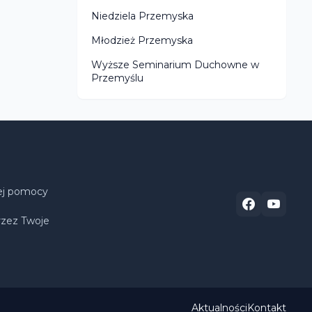
Niedziela Przemyska
Młodzież Przemyska
Wyższe Seminarium Duchowne w
Przemyślu
wej pomocy
rzez Twoje
Aktualności
Kontakt