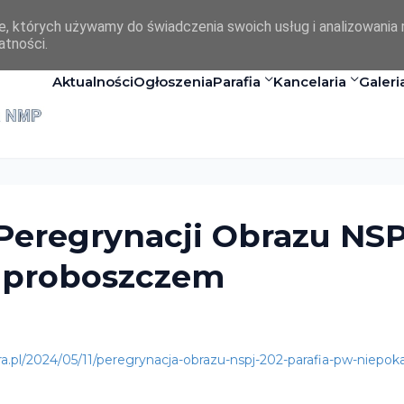
ie, których używamy do świadczenia swoich usług i analizowania 
atności.
Aktualności
Ogłoszenia
Parafia
Kancelaria
Galeri
Peregrynacji Obrazu NSP
 proboszczem
ara.pl/2024/05/11/peregrynacja-obrazu-nspj-202-parafia-pw-niepok