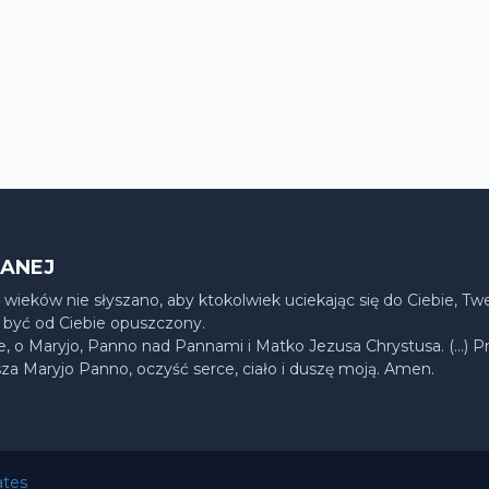
LANEJ
 wieków nie słyszano, aby ktokolwiek uciekając się do Ciebie, T
 być od Ciebie opuszczony.
ie, o Maryjo, Panno nad Pannami i Matko Jezusa Chrystusa. (…) P
sza Maryjo Panno, oczyść serce, ciało i duszę moją. Amen.
ates