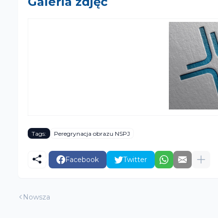
Galeria zdjęć
Tags:
Peregrynacja obrazu NSPJ
Facebook
Twitter
Nowsza