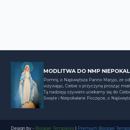
MODLITWA DO NMP NIEPOKA
Pomnij, o Najświętsza Panno Maryjo, że od
wzywając, Ciebie o przyczynę prosząc miał
Tą nadzieją ożywieni uciekamy się do Cieb
Święte i Niepokalane Poczęcie, o Najświęt
Design by -
Blogger Templates
|
Premium Blogger Templ