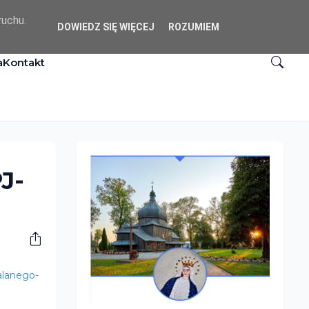
ruchu.
DOWIEDZ SIĘ WIĘCEJ
ROZUMIEM
a
Kontakt
J-
alanego-