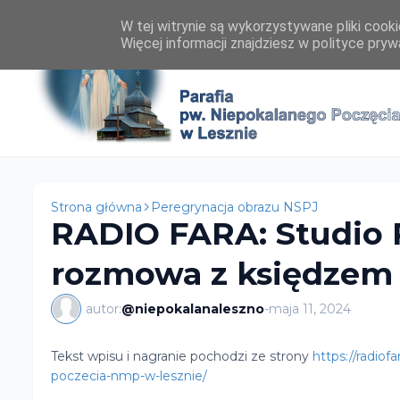
W tej witrynie są wykorzystywane pliki cook
Więcej informacji znajdziesz w polityce pryw
Strona główna
Peregrynacja obrazu NSPJ
RADIO FARA: Studio 
rozmowa z księdzem
autor:
@niepokalanaleszno
-
maja 11, 2024
Tekst wpisu i nagranie pochodzi ze strony
https://radiof
poczecia-nmp-w-lesznie/