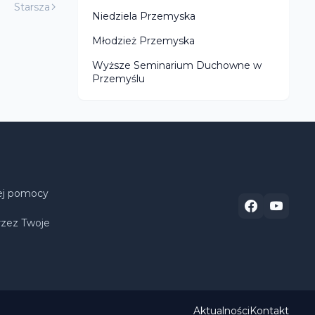
Starsza
Niedziela Przemyska
Młodzież Przemyska
Wyższe Seminarium Duchowne w
Przemyślu
wej pomocy
rzez Twoje
Aktualności
Kontakt