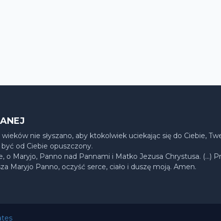
LANEJ
 wieków nie słyszano, aby ktokolwiek uciekając się do Ciebie, T
 być od Ciebie opuszczony.
ie, o Maryjo, Panno nad Pannami i Matko Jezusa Chrystusa. (…) P
sza Maryjo Panno, oczyść serce, ciało i duszę moją. Amen.
ates