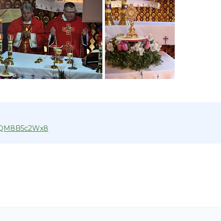
5QoQM8B5c2Wx8