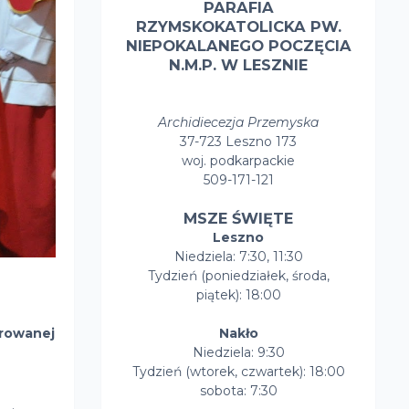
PARAFIA
RZYMSKOKATOLICKA PW.
NIEPOKALANEGO POCZĘCIA
N.M.P. W LESZNIE
Archidiecezja Przemyska
37-723 Leszno 173
woj. podkarpackie
509-171-121
MSZE ŚWIĘTE
Leszno
Niedziela: 7:30, 11:30
Tydzień (poniedziałek, środa,
piątek): 18:00
browanej
Nakło
Niedziela: 9:30
Tydzień (wtorek, czwartek): 18:00
sobota: 7:30
i