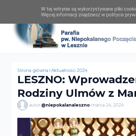
W tej witrynie są wykorzystywane pliki cook
Więcej informacji znajdziesz w polityce pryw
Strona główna
Aktualności 2024
LESZNO: Wprowadzeni
Rodziny Ulmów z Mar
autor:
@niepokalanaleszno
-
marca 24, 2024