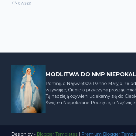
Nowsza
MODLITWA DO NMP NIEPOKA
Pomnij, o Najświętsza Panno Maryjo, że od
wzywając, Ciebie o przyczynę prosząc miał
Tą nadzieją ożywieni uciekamy się do Cieb
Święte i Niepokalane Poczęcie, o Najświęt
Design by -
Blogger Templates
|
Premium Blogger Templ