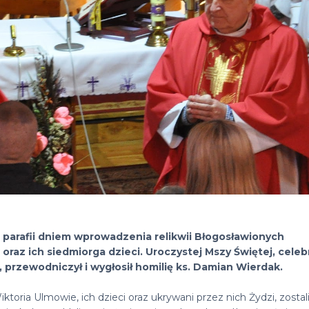
j parafii dniem wprowadzenia relikwii Błogosławionych
oraz ich siedmiorga dzieci. Uroczystej Mszy Świętej, cele
 przewodniczył i wygłosił homilię ks. Damian Wierdak.
toria Ulmowie, ich dzieci oraz ukrywani przez nich Żydzi, zostal