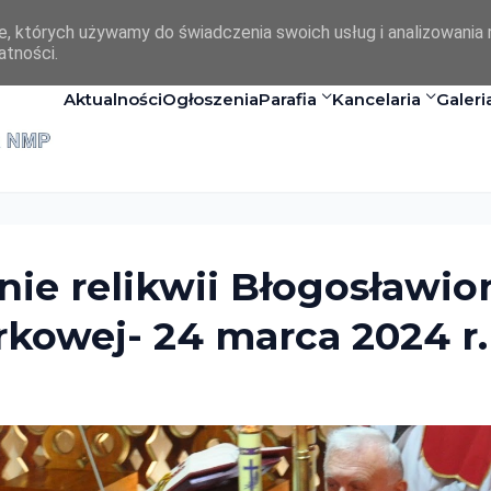
ie, których używamy do świadczenia swoich usług i analizowania 
atności.
Aktualności
Ogłoszenia
Parafia
Kancelaria
Galeri
e relikwii Błogosławio
kowej- 24 marca 2024 r.