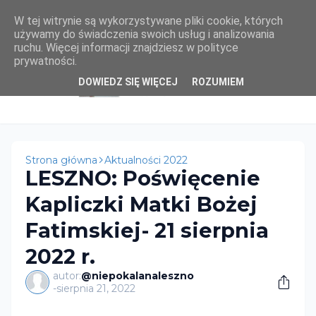
W tej witrynie są wykorzystywane pliki cookie, których
używamy do świadczenia swoich usług i analizowania
ruchu. Więcej informacji znajdziesz w polityce
prywatności.
DOWIEDZ SIĘ WIĘCEJ
ROZUMIEM
Strona główna
Aktualności 2022
LESZNO: Poświęcenie
Kapliczki Matki Bożej
Fatimskiej- 21 sierpnia
2022 r.
autor:
@niepokalanaleszno
-
sierpnia 21, 2022