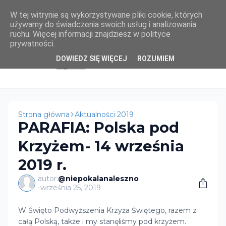
W tej witrynie są wykorzystywane pliki cookie, których
używamy do świadczenia swoich usług i analizowania
ruchu. Więcej informacji znajdziesz w polityce
prywatności.
DOWIEDZ SIĘ WIĘCEJ
ROZUMIEM
Strona główna
Aktualności 2019
PARAFIA: Polska pod
Krzyżem- 14 września
2019 r.
autor:
@niepokalanaleszno
-
września 25, 2019
W Święto Podwyższenia Krzyża Świętego, razem z
całą Polską, także i my stanęliśmy pod krzyżem.