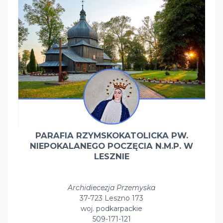
PARAFIA RZYMSKOKATOLICKA PW.
NIEPOKALANEGO POCZĘCIA N.M.P. W
LESZNIE
Archidiecezja Przemyska
37-723 Leszno 173
woj. podkarpackie
509-171-121