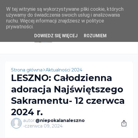
W tej witrynie są wykorzystywane pliki cookie, których
używamy do świadczenia swoich usług i analizowania
ruchu. Więcej informacji znajdziesz w polityce
prywatności.
DOWIEDZ SIĘ WIĘCEJ
ROZUMIEM
Strona główna
Aktualności 2024
LESZNO: Całodzienna
adoracja Najświętszego
Sakramentu- 12 czerwca
2024 r.
autor:
@niepokalanaleszno
-
czerwca 09, 2024