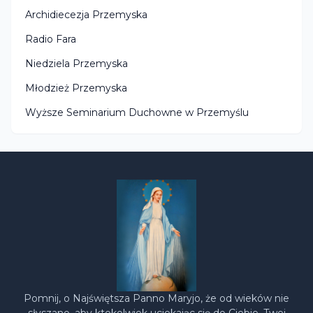
Archidiecezja Przemyska
Radio Fara
Niedziela Przemyska
Młodzież Przemyska
Wyższe Seminarium Duchowne w Przemyślu
Pomnij, o Najświętsza Panno Maryjo, że od wieków nie
słyszano, aby ktokolwiek uciekając się do Ciebie, Twej